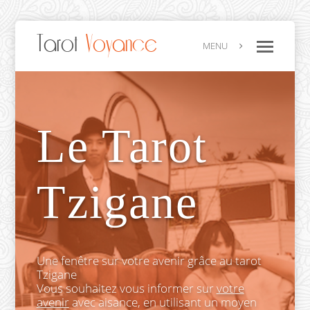
Tarot
Voyance
MENU
Le Tarot
Tzigane
Une fenêtre sur votre avenir grâce au tarot
Tzigane
Vous souhaitez vous informer sur
votre
avenir
avec aisance, en utilisant un moyen