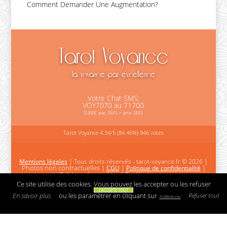
Comment Demander Une Augmentation?
Tarot
Voyance
la voyance par excellence
Votre Chat SMS:
VOY7070 au 71700
0,99€ par SMS + prix SMS
Tarot Voyance
4.34
/
5
(84.46%)
946
votes
|
|
Mentions légales
Tous droits réservés - tarot-voyance.fr © 2026
Photos non contractuelles
|
|
|
CGU
Politique de confidentialité
|
Politique des cookies
Se désabonner
Ce site utilise des cookies. Vous pouvez les accepter ou les refuser
Nos partenaires
J'ACCEPTE TOUT
En savoir plus
ou les paramètrer en cliquant sur
Refuser tout
Préférences