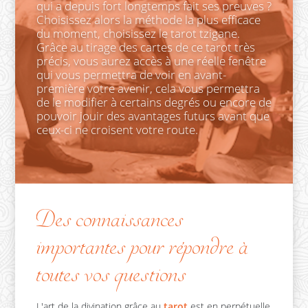
qui a depuis fort longtemps fait ses preuves ?
Choisissez alors la méthode la plus efficace
du moment, choisissez le tarot tzigane.
Grâce au tirage des cartes de ce tarot très
précis, vous aurez accès à une réelle fenêtre
qui vous permettra de voir en avant-
première votre avenir, cela vous permettra
de le modifier à certains degrés ou encore de
pouvoir jouir des avantages futurs avant que
ceux-ci ne croisent votre route.
Des connaissances
importantes pour répondre à
toutes vos questions
L'art de la divination grâce au
tarot
est en perpétuelle