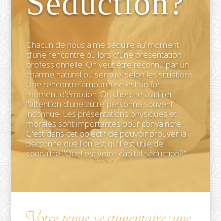
Seduction?
Chacun de nous aime séduire au moment
d'une rencontre ou lors d'une présentation
professionnelle. On veut être reconnu par un
charme naturel ou sensuel selon les situations.
Une rencontre amoureuse est un fort
moment d'émotion. On cherche à attirer
l'attention d'une autre personne souvent
inconnue. Les présentations physiques et
morales sont importantes pour convaincre.
C'est dans cet objectif de pouvoir prouver la
personne que l'on est qu'il est utile de
connaître
"Quel est votre capital séduction?"
Votre tenue vestimentaire: une